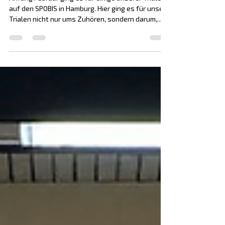
Anfang Februar ging es für einige unserer Trialen
auf den SPOBIS in Hamburg. Hier ging es für unsere
Trialen nicht nur ums Zuhören, sondern darum,
Erfahrung zu sammeln und ihr Netzwerk zu
erweitern. Unsere Trialen gehörten mit dazu und
durften erleben, Teil von dem trialen Netzwerk zu
sein. Sowohl in Gesprächen mit
Netzwerkpartnern, Branchenvertretern und auch
immer wieder mit bekannten Gesichtern aus der
Trialen Familie. Besonders schön war zu sehen,
wie aktuelle Triale