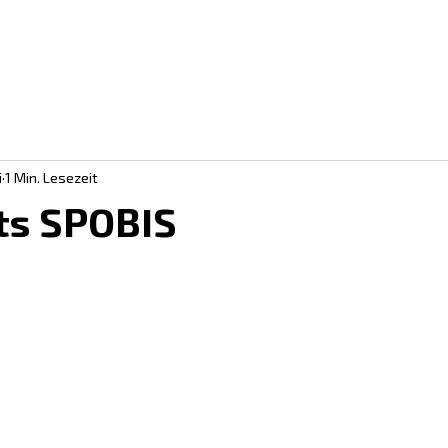
RKE IM SPORT
MARKE BEI UNTERNEHMEN
DAS TRIALE
i
1 Min. Lesezeit
ts SPOBIS