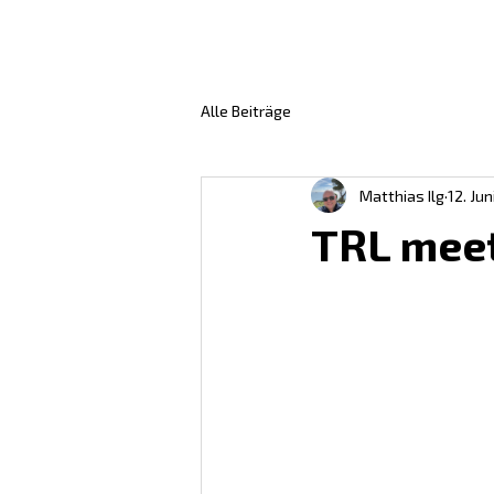
START
MA
Alle Beiträge
Matthias Ilg
12. Jun
TRL mee