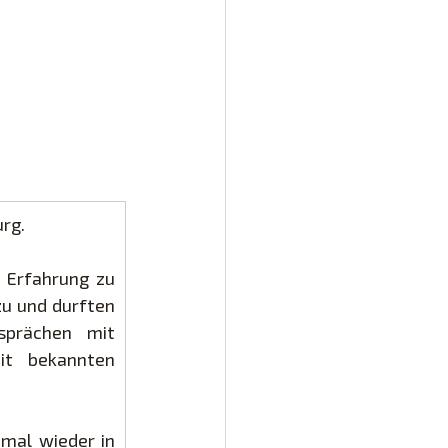
urg.
 Erfahrung zu 
u und durften 
prächen mit 
t bekannten 
mal wieder in 